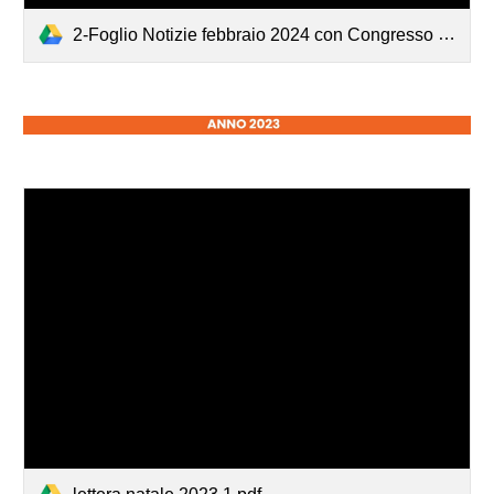
2-Foglio Notizie febbraio 2024 con Congresso Barlet_241011_063724.pdf