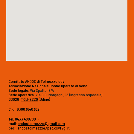
Comitato ANDOS di Tolmezzo odv
Associazione Nazionale Donne Operate al Seno
Sede legale:
Via Spalto, 9/A
Sede operativa
:
Via G.B. Morgagni, 18 (ingresso ospedale)
33028
TOLMEZZO
(Udine)
C.F. 93003640302
tel. 0433 488700 -
mail:
andostolmezzo@gmail.com
pec: andostolmezzo@pec.csvfvg. it