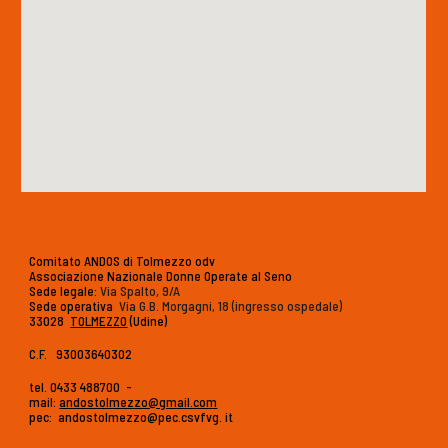
Comitato ANDOS di Tolmezzo odv
Associazione Nazionale Donne Operate al Seno
Sede legale:
Via Spalto, 9/A
Sede operativa
:
Via G.B. Morgagni, 18 (ingresso ospedale)
33028
TOLMEZZO
(Udine)
C.F. 93003640302
tel. 0433 488700 -
mail:
andostolmezzo@gmail.com
pec: andostolmezzo@pec.csvfvg. it